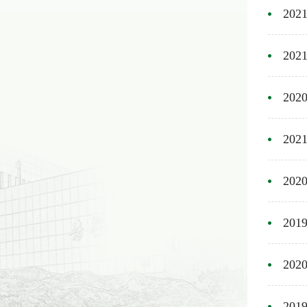
20
20
20
20
20
20
20
20