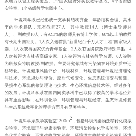
家地方联合工程实验室、
1
个国家级野外实践教学基地、
4
个省部级
实验室、
1
个省级教学实践中心。
环境科学系
已经形成一支学科结构齐全、年龄结构合理、高水
27
14
平的学术梯队，现有教师
人
，
其中教授
人（博士生导师
14
人）、副教授
10
人，有
92.3%
的教师具有博士学位，
60%
以上的教师
有长期出国经历。
1
人次入选首批
“
新世纪百千万人才工程
”
国家级人
2
选、
1
人次获得国家优秀青年基金，
人次获国务院政府特殊津贴、
4
人次被评为吉林省高级专家、
1
人被评为吉林省教学名师、
6
人被聘
/
为唐敖庆
特聘
教授
副教授。主要研究领域有污染物在环境介质中迁
移转化、环境健康风险评价、环境材料、环境管理与环境经济理论
与技术、环境规划与评价、应对气候变化、生态系统演变与预测、
受损生态系统的修复理论与技术、生态环境信息技术等。经过多年
的发展，
环境科学系
在国内同类学科中已取得了较高的学术地位并
具有重要影响，在环境化学、环境管理与环境经济、生态环境修复
与生态系统数字化管理等方面具有显著特色。
2
200m
环境科学系教学实验室
1
，包括环境污染物迁移转化模拟
实验室、环境毒理与健康实验室、环境污染控制化学实验室、环境
光化学实验室、环境生物学实验室、环境微生物技术实验室和环境