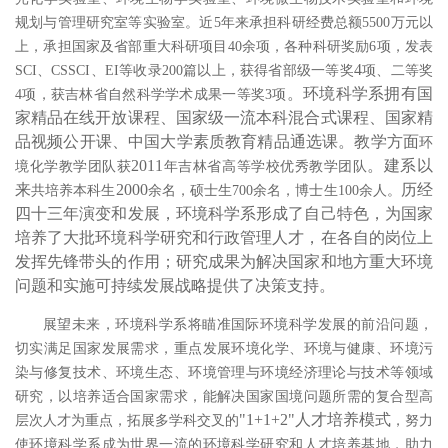
规划与管理研究室等实验室。近
5
年来承担科研经费总额
5500
万元以
上，承担国家及省部重大科研项目
40
余项，各种科研奖励
6
项，发表
4
SCI
、
CSSCI
、
EI
等收录
200
篇以上，
获得省部级一等奖
项、二等奖
。环境科学系拥有国
4
项，获吉林省自然科学学术成果一等奖
3
项
家精品在线开放课程、国家级一流本科混合式课程、国家精
品视频公开课、中国大学素质教育精品通选课。教学方面
环
2011
。建系以
境化学教学团队获
年吉林省高等学校优秀教学团队
来
2000
历经
共培养本科生
余名，硕士生
700
余名，博士生
100
余人。
四十三年演变和发展，环境科学系形成了自己特色，为国家
培养了大批环境科学研究和行政管理人才，在各自的岗位上
发挥先锋带头的作用；研究成果为解决国家和地方重大环境
问题和实施可持续发展战略提供了决策支持。
展望未来，环境科学系将瞄准国际环境科学发展的前沿
问题，
切实满足国家发展需求，
重点发展环境化学、环境与健康、
环境污
染与修复技术、环境生态、
环境管理与环境经济理论与技术
等领域
研究，以培养
适合国家需求，能解决国家国境问题
所需的复合型高
"1+1+2"人才培养模式
层次人才为重点，
拓展多学科交叉的
，
努力
使环境科学系成为世界一流的环境科学研究和人才培养基地，助力