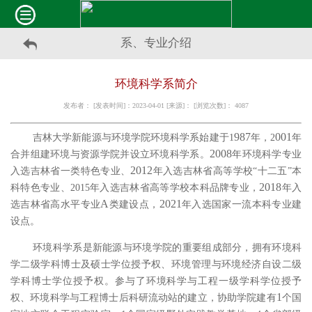
系、专业介绍
环境科学系简介
发布者： [发表时间]：2023-04-01 [来源]： [浏览次数]：
4087
987
001
吉林大学新能源与环境学院环境科学系
始建于
1
年，
2
年
2008
合并组建环境与资源学院并设立环境科学系。
年环境科学专业
2012
入选
吉林省一类特色专业、
年
入选
吉林省高等学校
“
十二五
”
本
2018
科特色专业、
2015
年
入选
吉林省高等学校本科品牌专业，
年
入
A
2021
选
吉林省高水平专业
类建设
点
，
年入选国家一流本科
专业
建
设点。
环境科学系是新能源与环境学院的重要组成部分，
拥有环境科
学
二级学科
博士及硕士学位授予权、环境管理与环境经济
自设二级
学科
博士学位授予权
。参与了
环境科学与工程一级学科学位授予
1
权、环境科学与工程博士后科研流动站
的建立，协助学院
建有
个国