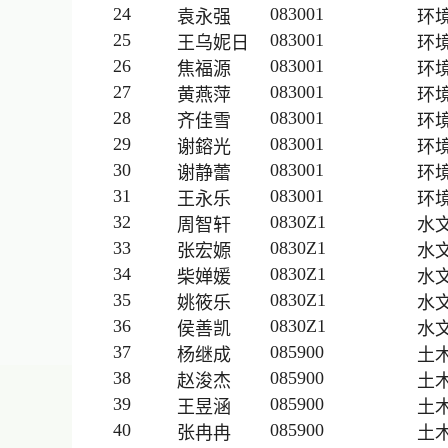
24
083001
袁永强
环
25
083001
王乌妮日
环
26
083001
焦福源
环
27
083001
黄燕萍
环
28
083001
齐佳雪
环
29
083001
谢鎔光
环
30
083001
谢静蕾
环
31
083001
王永乐
环
32
0830Z1
周智轩
水
33
0830Z1
张宏嫄
水
34
0830Z1
柴婵媛
水
35
0830Z1
姚筱乐
水
36
0830Z1
侯善凯
水
37
085900
杨继成
土
38
085900
赵浚杰
土
39
085900
王昱涵
土
40
085900
张冉冉
土