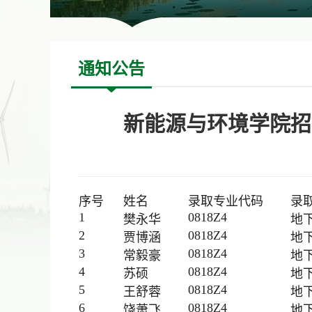
通知公告
新能源与环境学院招
序号
姓名
录取专业代码
录
1
0818Z4
樊永华
地
2
0818Z4
贾博涵
地
3
0818Z4
常毅豪
地
4
0818Z4
苏硕
地
5
0818Z4
王舒蓉
地
6
0818Z4
饶萧飞
地