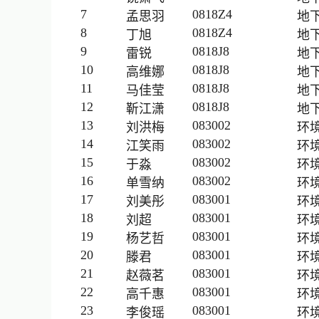
7
0818Z4
孟思羽
地
8
0818Z4
丁旭
地
9
0818J8
雷锐
地
10
0818J8
高维娜
地
11
0818J8
马佳莹
地
12
0818J8
靳江潇
地
13
083002
刘洪梅
环
14
083002
江笑雨
环
15
083002
于淼
环
16
083002
单雪纳
环
17
083001
刘美彤
环
18
083001
刘超
环
19
083001
杨艺哲
环
20
083001
滕君
环
21
083001
赵薇茗
环
22
083001
高千惠
环
23
083001
李俊瑶
环