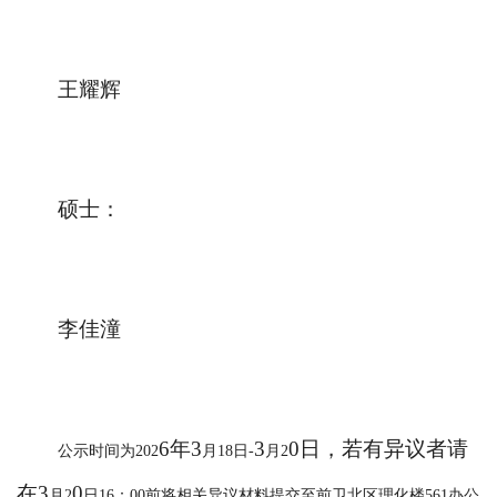
王耀辉
硕士
：
李佳潼
6
年
3
3
0
日，若有异议者请
公示时间为
202
月
18日-
月
2
在
3
0
月
2
日
16：00前将相关异议材料提交至前卫北区理化楼561办公