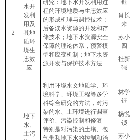
研究：地下水开发利用过
钰
水开
程的环境地质与生态效应
发利
肖长
的形成机理与调控技术；
用及
来
后备淡水资源的开发和存
2
其地
储技术；地下水资源安全
苏小
质环
保障的理论体系，预警模
四
境生
型和应变机制；地下水资
态效
杜新
源开发与保护技术方法。
应
强
利用环境水文地质学、环
林学
境科学、环境工程等多学
钰
科综合研究的方法，对污
染的水、土环境进行调查
杨悦
地下
评价、污染控制和修复。
锁
水、
特别是对污染的土壤、包
土污
苏小
气带和地下水的控制和治