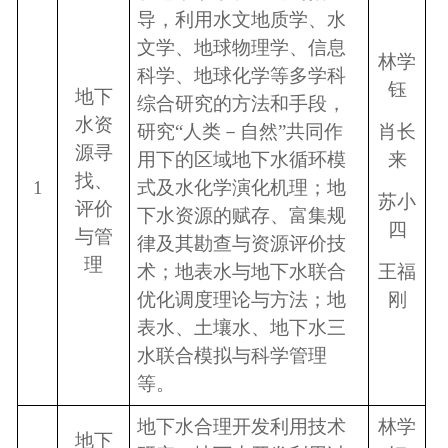
导，利用水文地质学、水
文学、地球物理学、信息
林学
科学、地球化学等多学科
钰
地下
综合研究的方法和手段，
水资
研究“人类－自然”共同作
肖长
源寻
用下的区域地下水循环模
来
找、
1
式及水化学演化机理；地
苏小
评价
下水资源的赋存、富集规
四
与管
律及其勘查与资源评价技
理
术；地表水与地下水联合
王福
优化调度理论与方法；地
刚
表水、土壤水、地下水三
水联合模拟与科学管理
等。
地下水合理开发利用技术
林学
地下