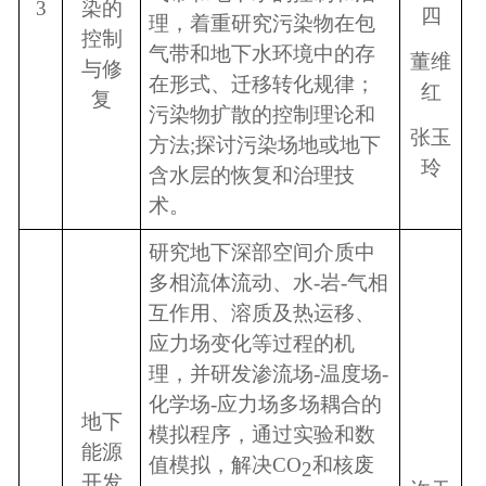
3
染的
四
理，着重研究污染物在包
控制
气带和地下水环境中的存
董维
与修
在形式、迁移转化规律；
红
复
污染物扩散的控制理论和
张玉
方法
;
探讨污染场地或地下
玲
含水层的恢复和治理技
术。
研
究地下深部空间介质中
多相流体流动、水
-
岩
-
气相
互作用、溶质及热运移、
应力场变化等过程的机
理，并研发渗流场-温度场-
化学场-应力场多场耦合的
地下
模拟程序，通过实验和数
能源
值模拟，解决
CO
和核废
2
开发