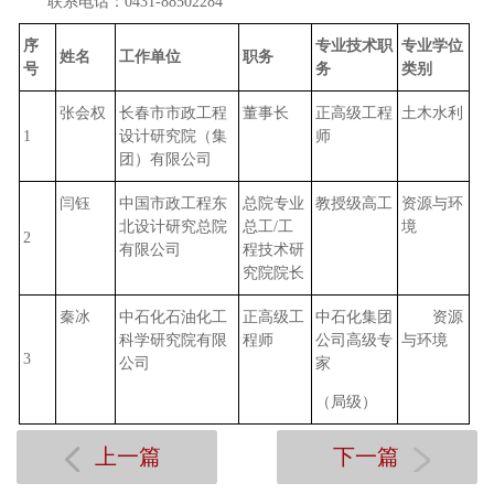
联系电话：0431-88502284
序
专业技术职
专业学位
姓名
工作单位
职务
号
务
类别
张会权
长春市市政工程
董事长
正高级工程
土木水利
1
设计研究院（集
师
团）有限公司
闫钰
中国市政工程东
总院专业
教授级高工
资源与环
北设计研究总院
总工/工
境
2
有限公司
程技术研
究院院长
秦冰
中石化石油化工
正高级工
中石化集团
资源
科学研究院有限
程师
公司高级专
与环境
3
公司
家
（局级）
上一篇
下一篇