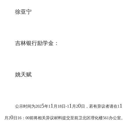
徐亚宁
吉林银行励学金：
姚天赋
5
1
1
0
1
公示时间为
202
年
1
月
18日-1
月
2
日，若有异议者请在
1
0
月
2
日
16：00前将相关异议材料提交至前卫北区理化楼561办公室。