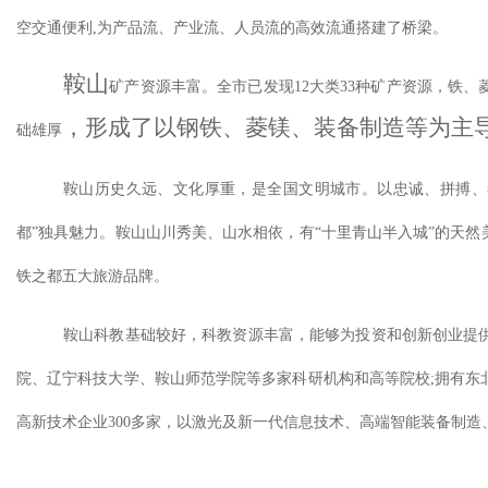
空交通便利
,为产品流、产业流、人员流的高效流通搭建了桥梁。
鞍山
矿产资源丰富。全市已发现
12大类33种矿产资源，铁
，
形成了以钢铁、菱镁、装备制造等为主
础雄厚
鞍山历史久远、文化厚重，是全国文明城市。以忠诚、拼搏、
都”独具魅力。鞍山山川秀美、山水相依，有“十里青山半入城”的天
铁之都五大旅游品牌。
鞍山科教基础较好，科教资源丰富，能够为投资和创新创业提
院、辽宁科技大学、鞍山师范学院等多家科研机构和高等院校
;拥有
高新技术企业300多家，以激光及新一代信息技术、高端智能装备制造