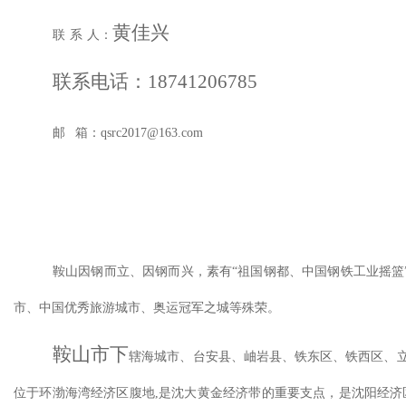
黄佳兴
联
系
人：
联系电话：
18741206785
邮
箱：qsrc2017@163.com
鞍山因钢而立、因钢而兴，素有
“祖国钢都、中国钢铁工业摇
市、中国优秀旅游城市、奥运冠军之城等殊荣。
鞍山市下
辖海城市、台安县、岫岩县、铁东区、铁西区、
位于环渤海湾经济区腹地,是沈大黄金经济带的重要支点，是沈阳经