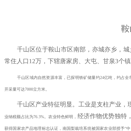
鞍
千山区位于鞍山市区南部，亦城亦乡，城
常住人口12万，下辖唐家房、大屯、甘泉3个镇
千山区域内自然资源丰富，已探明铁矿储量约
24亿吨，约占全
开采量可达7000立方米。
千山区产业特征明显。工业是支柱产业，
经济作物优势独特
业纳税额占比为76.3%。农业特色鲜明，
获得国家农产品地理标志认证，南国梨栽培系统被国家农业部授予“中