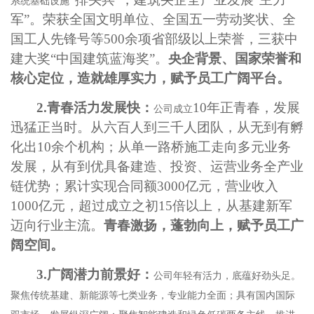
系统基础设施
军”。荣获全国文明单位、全国五一劳动奖状、全
国工人先锋号等500余项省部级以上荣誉，三获中
建大奖“中国建筑蓝海奖”。
央企背景、国家荣誉和
核心定位，造就雄厚实力，赋予员工广阔平台。
2.青春活力发展快：
10年正青春，发展
公司成立
迅猛正当时。从六百人到三千人团队，从无到有孵
化出10余个机构；从单一路桥施工走向多元业务
发展，从有到优具备建造、投资、运营业务全产业
链优势；累计实现合同额3000亿元，营业收入
1000亿元，超过成立之初15倍以上，从基建新军
迈向行业主流。
青春激扬，蓬勃向上，赋予员工广
阔空间。
3.广阔潜力前景好：
公司年轻有活力，底蕴好劲头足。
聚焦传统基建、新能源等七类业务，专业能力全面；具有国内国际