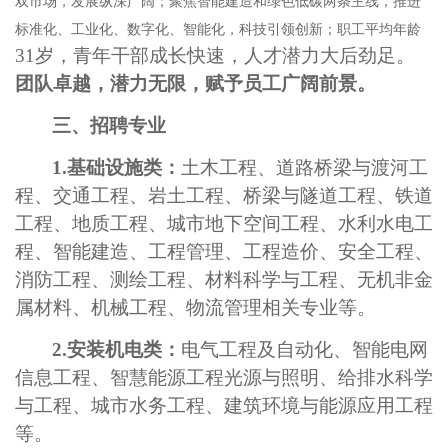
双市场，发展纵深广阔；聚焦智能建造和绿色低碳两条主线，推进
标准化、工业化、数字化、智能化，科技引领创新；职工平均年龄
31岁，青年干部成长快速，人才潜力大后劲足。
团队卓越，潜力无限，赋予员工广阔前景。
三
、招聘专业
1.
基础设施
类：
土木工程、道路桥梁与渡河工
程
、
交通工程、
岩土工程
、
桥梁与隧道工程、铁道
工程、
地质工程
、
城市地下空间工程、
水利水电工
程、智能建造、
工程管理、工程造价
、安全工程、
消防工程、测绘工程、材料科学与工程、无机非金
属材料、机械工程、物流管理
相关专业
等
。
2.
安装机电
类：
电气工程及自动化、智能电网
信息工程、智慧能源工程光源与照明、给排水科学
与工程、城市水务工程、建筑环境与能源应用工程
等。