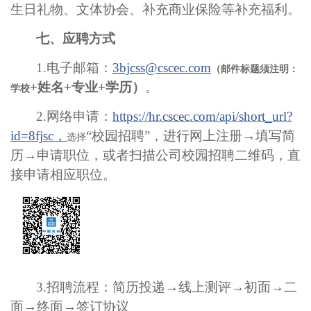
生日礼物、文体协会、补充商业保险等补充福利。
七
、应聘方式
1.电子邮箱：
3bjcss@cscec.com
（邮件标题须注明：
+姓名+专业+学历）
。
学校
2.网络申请：
https://hr.cscec.com/api/short_url?
id=8fjsc
，
“校园招聘”，进行网上注册→填写简
选择
历→申请职位，或者扫描公司校园招聘二维码，直
接申请相应职位。
3
.招聘流程：简历投递→线上测评→初
面
→
二
面
→
终面
→签订协议