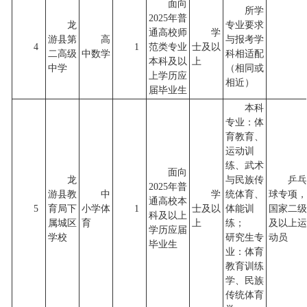
面向
所学
2025年普
龙
专业要求
通高校师
学
游县第
高
与报考学
4
1
范类专业
士及以
二高级
中数学
科相适配
本科及以
上
中学
（相同或
上学历应
相近）
届毕业生
本科
专业：体
育教育、
运动训
练、武术
面向
龙
与民族传
乒乓
2025年普
游县教
中
学
统体育、
球专项，
通高校本
5
育局下
小学体
1
士及以
体能训
国家二级
科及以上
属城区
育
上
练；
及以上运
学历应届
学校
研究生专
动员
毕业生
业：体育
教育训练
学、民族
传统体育