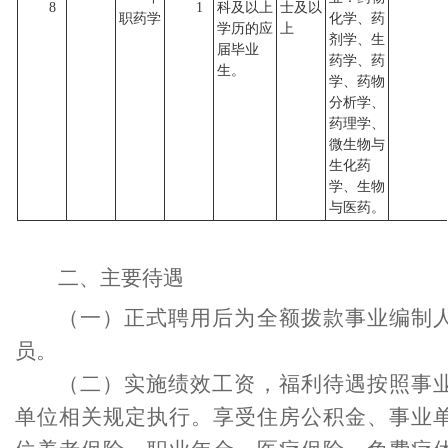
8
1
科及以上
士及以
职药学
化学、药
学历的应
上
剂学、生
届毕业
药学、药
生。
学、药物
分析学、
药理学、
微生物与
生化药
学、生物
与医药。
二、主要待遇
（一）正式聘用后为全额拨款事业编制
员。
（二）实施绩效工资，福利待遇按照事
单位相关规定执行。享受住房公积金、事业