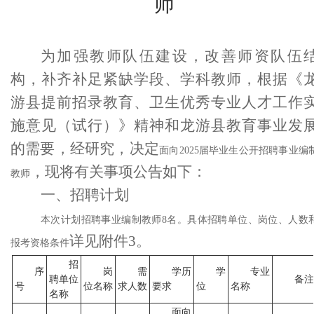
师
为加强教师队伍建设，改善师资队伍
构，补齐补足紧缺学段、学科教师，根据《
游县提前招录教育、卫生优秀专业人才工作
施意见（试行）》精神和龙游县教育事业发
的需要，经研究，决定
面向
2025届毕业生公开招聘事业编
，现将有关事项公告如下：
教师
一、招聘计划
本次计划招聘事业编制教师
8名。具体招聘单位、岗位、人数
详见附件
3。
报考资格条件
招
序
岗
需
学历
学
专业
聘单位
备注
号
位名称
求人数
要求
位
名称
名称
面向