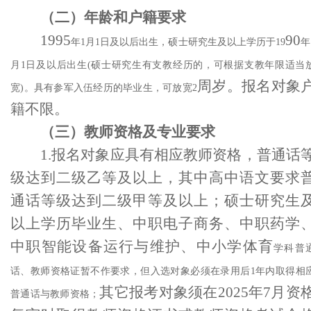
（二）年龄和户籍要求
199
5
90
年
1月1日及以后出生，硕士研究生及以上学历于19
年
月1日及以后出生(硕士研究生有支教经历的，可根据支教年限适当
周
岁。报名对象
宽)。具有参军入伍经历的毕业生，可放宽2
籍不限。
（三）教师资格及专业要求
1.
报名对象应
具有相应教师资格
，
普通话
级达到二级乙等及以上，其中
高中
语文要求
通话等级达到二级甲等及以上
；
硕士研究生
以上学历毕业生、
中职电子商务、中职药学
中职智能设备运行与维护、
中小学体育
学科普
话、教师资格证暂不作要求，但入选对象必须在录用后
1年内取得相
其它报考对象须在
2025
年
7
月资
普通话与教师资格；