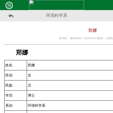
环境科学系
郑娜
发布者： [发表时间]：2020-04-20 [来源]： [浏
郑娜
姓名
:
郑娜
性别
:
女
民族
:
汉
学历
:
博士
系别
:
环境科学系