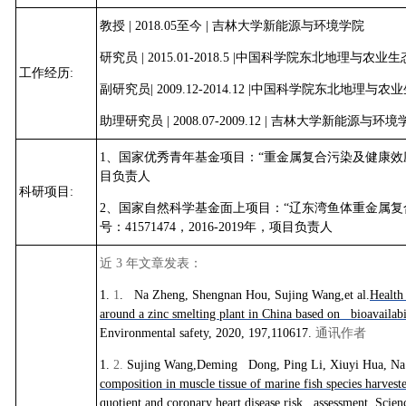
教授
| 2018.05
至今
|
吉林大学新能源与环境学院
研究员
| 2015.01-2018.5 |
中国科学院东北地理与农业生
工作经历
:
副研究员
| 2009.12-2014.12 |
中国科学院东北地理与农业
助理研究员
| 2008.07-2009.12 |
吉林大学新能源与环境
1
、国家优秀青年基金项目：
“
重金属复合污染及健康效
目负责人
科研项目
:
2
、国家自然科学基金面上项目：
“
辽东湾鱼体重金属复
号：
41571474
，
2016-2019
年，项目负责人
近
3
年文章发表：
1.
1
. Na Zheng, Shengnan Hou, Sujing Wang,et al.
Health
around a zinc smelting plant in China based on bioavailabil
Environmental safety, 2020, 197,110617.
通讯作者
1.
2.
Sujing Wang,Deming Dong, Ping Li, Xiuyi Hua, N
composition in muscle tissue of marine fish species harve
quotient and coronary heart disease risk assessment
. Scie