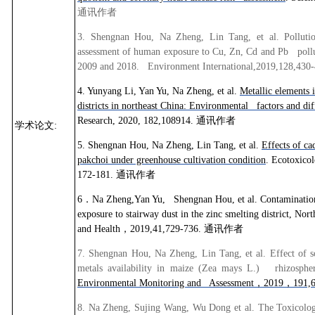
通讯作者
3. Shengnan Hou, Na Zheng, Lin Tang, et al. Pollution
assessment of human exposure to Cu, Zn, Cd and Pb pollut
2009 and 2018. Environment International,2019,128,430
4. Yunyang Li, Yan Yu, Na Zheng, et al.
Metallic elements 
districts in northeast China: Environmental factors and dif
Research, 2020, 182,108914.
通讯作者
学术论文
:
5. Shengnan Hou, Na Zheng, Lin Tang, et al.
Effects of c
pakchoi under greenhouse cultivation condition
. Ecotoxico
172-181.
通讯作者
6
．
Na Zheng,Yan Yu, Shengnan Hou, et al. Contamination 
exposure to stairway dust in the zinc smelting district, N
and Health
，
2019,41,729-736.
通讯作者
7. Shengnan Hou, Na Zheng, Lin Tang, et al. Effect of 
metals availability in maize (Zea mays L.) rhizospheri
Environmental Monitoring and Assessment
，
2019
，
191,
8. Na Zheng, Sujing Wang, Wu Dong et al. The Toxicolo