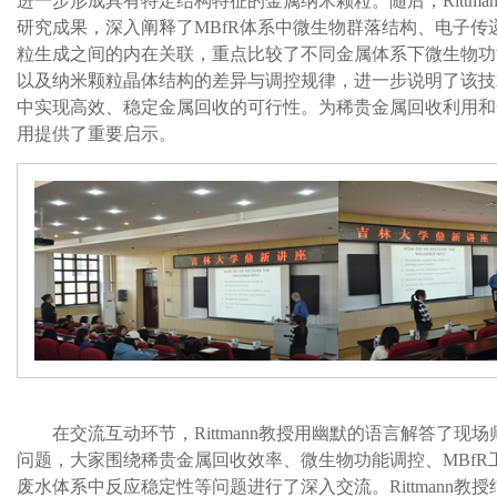
进一步形成具有特定结构特征的金属纳米颗粒。随后，
Rittma
研究成果，深入阐释了
MBfR
体系中微生物群落结构、电子传
粒生成之间的内在关联，重点比较了不同金属体系下微生物功
以及纳米颗粒晶体结构的差异与调控规律，进一步说明了该技
中实现高效、稳定金属回收的可行性。为稀贵金属回收利用和
用提供了重要启示。
在交流互动环节，
Rittmann
教授用幽默的语言解答了现场
问题，大家围绕稀贵金属回收效率、微生物功能调控、
MBfR
废水体系中反应稳定性等问题进行了深入交流。
Rittmann
教授