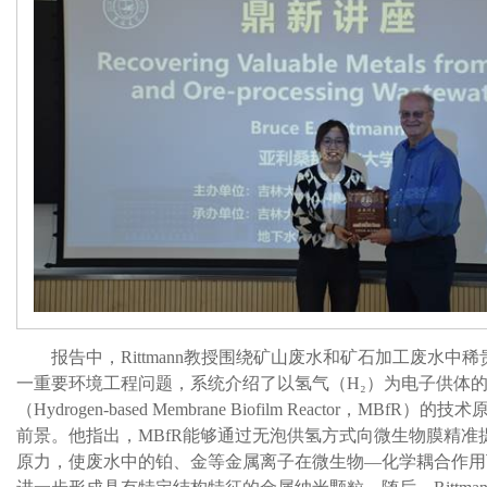
报告中，
Rittmann
教授围绕矿山废水和矿石加工废水中稀
一重要环境工程问题，系统介绍了以氢气（
H₂
）为电子供体
（
Hydrogen-based Membrane Biofilm Reactor
，
MBfR
）的技术
前景。他指出，
MBfR
能够通过无泡供氢方式向微生物膜精准
原力，使废水中的铂、金等金属离子在微生物
—
化学耦合作用