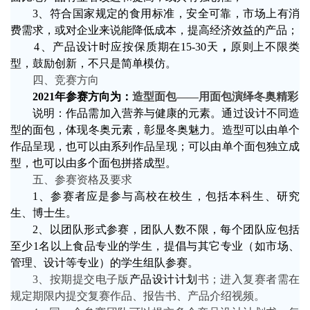
3
、符合国家规定的食用标准，安全可靠，市场上有消
费需求，或对企业来说能降低成本，提高经济效益的产品；
4
、
产品设计时应按保质期在
15-30
天
，
原则上不限类
型，鼓励创新，不只是简单模仿。
四、竞赛方向
2021
年参赛方向为：
造型面包——用面包演绎冬奥精彩
说明：作品需加入营养与健康的元素。通过设计不同造
型的面包，体现冬奥元素，彰显冬奥魅力。造型可以由单个
作品呈现，也可以由系列作品呈现；可以由单个面包独立成
型，也可以由多个面包拼搭成型。
五、参赛资格及要求
1
、参赛者应是参与高校在校生，包括本科生、研究
生、博士生。
2
、以团队形式参赛，团队人数不限，每个团队应包括
至少
1
名以上食品专业的学生，提倡与其它专业（如市场、
管理、设计等专业）的学生组队参赛。
3
、按期提交电子版
产品设计计划
书；进入复赛者需在
规定期限内提交复赛作品、报告书、产品介绍视频。