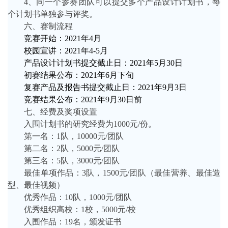
4
、同一个参赛团队可以提交多个产品设计计划书，每
个计划书单独参与评奖。
六、赛制流程
竞赛开始：
2021
年
4
月
校园宣讲：
2021
年
4-5
月
产品设计计划书提交截止日：
2021
年
5
月
30
日
初赛结果公布：
2021
年
6
月下旬
复赛产品及报告书提交截止日：
2021
年
9
月
3
日
竞赛结果公布：
2021
年
9
月
30
日前
七、
经费及奖项设置
入围计划书的研究经费为
1000
元
/
份。
第一名：
1
队，
10000
元
/
团队
第二名：
2
队，
5000
元
/
团队
第三名：
5
队，
3000
元
/
团队
最佳单项作品：
3
队，
1500
元
/
团队（最佳营养、最佳造
型、最佳视频）
优秀作品：
10
队，
1000
元
/
团队
优秀组织高校：
1
校，
5000
元
/
校
入围作品：
19
名，颁发证书