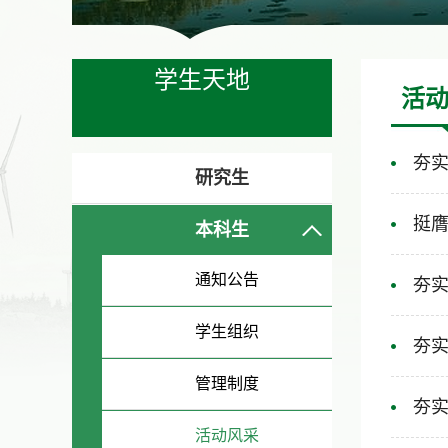
学生天地
活
夯实
研究生
挺膺
本科生
通知公告
夯实
学生组织
夯实
管理制度
夯实
活动风采