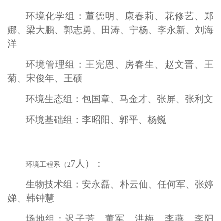
环境化学组：董德明、康春莉、花修艺、郑
娜、梁大鹏、郭志勇、田涛、宁杨、李永新、刘海
洋
环境管理组：王宪恩、房春生、赵文晋、王
菊、宋俊年、王硕
环境生态组：包国章、马金才、张屏、张利文
环境基础组：李昭阳、郭平、杨巍
7
人）：
环境工程系（
2
生物技术组：安永磊、朴云仙、任何军、张婷
娣、韩钟慧
场地组：迟子芳、董军、洪梅、李燕、李阳