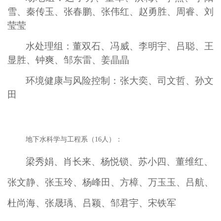
雪、秦传玉、张春鹏、张伟红、赵勇胜、周睿、刘
莹莹
水处理组：董双石、冯威、李明宇、吕聪、王
显胜、钟爽、邹东雷
、
姜晶晶
环境健康与风险控制：张大奕、司文哲、孙文
田
地下水科学与工程系（
16人）：
梁秀娟、肖长来、杨悦锁、苏小四、董维红、
张文静、张玉玲、杨峰田、方樟、万玉玉、吕航、
杜尚海、张晟瑀、吕颖、邹君宇、宋
铁军