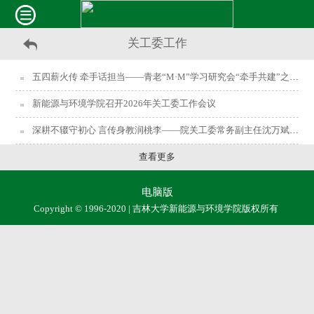
关工委工作
五四薪火传 牵手话担当——青老“M·M”学习研究会“牵手共建”之五四青年节主题座谈会圆满举行
新能源与环境学院召开2026年关工委工作会议
深耕不辍守初心 言传身教润桃李——院关工委常务副主任沈万斌老师与本科学生第一党支部共话成长与担当
查看更多
电脑版
Copyright © 1996-2020 | 吉林大学新能源与环境学院版权所有