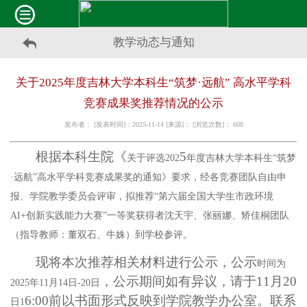
教学动态与通知
关于2025年度吉林大学本科生“筑梦·远航” 高水平学科
竞赛成果奖推荐情况的公示
发布者： [发表时间]：2025-11-14 [来源]： [浏览次数]：
608
根据本科生院《
5
关于评选
202
年度吉林大学本科生
“筑梦
·远航”高水平学科竞赛成果奖的通知
》要求，经各竞赛团队自由申
报、学院教学委员会评审，拟推荐
“第六届全国大学生市政环境
AI+创新实践能力大赛”一等奖获得者沈天宇、张丽娜、矫佳桐团队
（指导教师：董双石、牛姝）到学校参评。
现将本次推荐相关材料
进行公示，公示
时间为
，公示期间如有异议，请于
11月20
2025年11月14日-20日
6
:00前以书面形式反映到学院教学办公室。联系
日
1