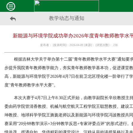
教学动态与通知
新能源与环境学院成功举办2026年度青年教师教学水
发布者： [发表时间]：2026-04-09 [来源]： [浏览次数]：
238
根据吉林大学关于举办第十二届
''
青年教师教学水平大赛
''
通知要
步提升我院青年教师教学能力，夯实青年教师教学基本功，促进课堂
高，新能源与环境学院于
2026
年
4
月
7
日在前卫北区理化楼一阶举行了
度
''
青年教师教学水平大赛
''
。
本次大赛于
4
月
7
日上午
8:30
正式开始，由教学副院长辛欣教授主
委由药学院管清香教授、机械与航空航天工程学院王聪慧教授、建设
坤教授、地球科学学院王旖旎老师以及新能源与环境学院冯波教授共
赛采用“
20
分钟教学演示
+3
分钟教学反思
+
专家评委点评”的形式进行。
情并茂、挥洒自如，凭借精彩的课堂设计、沉稳从容的讲授风格以及