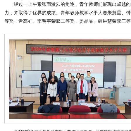
经过一
上午
紧张而激烈的角逐，青年教师们展现出卓越的
力，并取得了优异的成绩。青年教师教学水平大赛
朱慧星
、
钟
等奖，
尹高虹
、
李明宇
荣获二等奖，
姜晶晶
、
韩钟慧
荣获三等