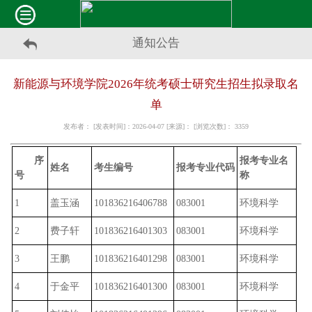
通知公告
新能源与环境学院2026年统考硕士研究生招生拟录取名
单
发布者： [发表时间]：2026-04-07 [来源]： [浏览次数]：
3359
序
报考专业名
姓名
考生编号
报考专业代码
号
称
1
盖玉涵
101836216406788
083001
环境科学
2
费子轩
101836216401303
083001
环境科学
3
王鹏
101836216401298
083001
环境科学
4
于金平
101836216401300
083001
环境科学