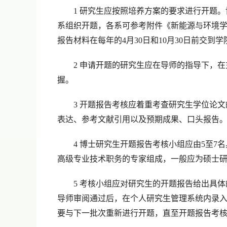
1
研究生应按照培养方案的要求进行开题。
系组织开题，各系可参考附件《新能源与环境
报告材料在每年的
4
月
30
日和
10
月
30
日前交到学
2
申请开题的研究生应在导师的指导下，在
握。
3
开题报告考核应着重考查研究生学位论文
表达、参考文献引用以及预期成果、口头报告
4
博士研究生开题报告考核小组应由
5
至
7
名
高级专业技术职务的专家组成，一般应为硕士
5
考核小组应对研究生的开题报告给出具体
导师审阅通过后，在个人研究生管理系统内录
要与下一批次重新进行开题，直至开题报告考