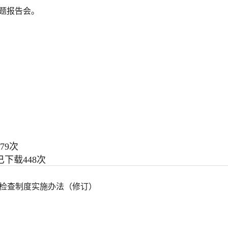
题报告会。
79
次
已下载
448
次
检查制度实施办法（修订）