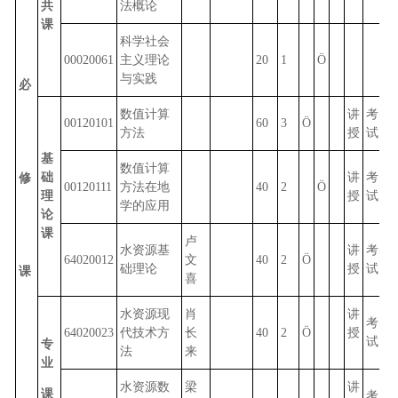
共
法概论
课
科学社会
00020061
主义理论
20
1
Ö
与实践
必
数值计算
讲
考
00120101
60
3
Ö
方法
授
试
基
数值计算
础
讲
考
修
00120111
方法在地
40
2
Ö
理
授
试
学的应用
论
课
卢
水资源基
讲
考
64020012
文
40
2
Ö
础理论
授
试
课
喜
水资源现
肖
讲
考
64020023
代技术方
长
40
2
Ö
授
试
专
法
来
业
水资源数
梁
讲
课
考