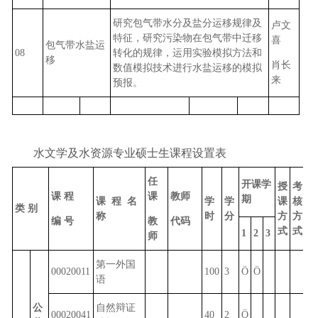
研究包气带水分及盐分运移规律及
卢文
特征，研究污染物在包气带中迁移
喜
包气带水盐运
08
转化的规律，运用实验模拟方法和
移
肖长
数值模拟技术进行水盐运移的模拟
来
预报。
水文学及水资源专业硕士生课程设置表
任
开课学
授
考
课 程
课
教师
期
课 程 名
学
学
课
核
类 别
称
时
分
方
方
编 号
教
代码
式
式
1
2
3
师
第一外国
00020011
100
3
Ö
Ö
语
公
自然辩证
00020041
40
2
Ö