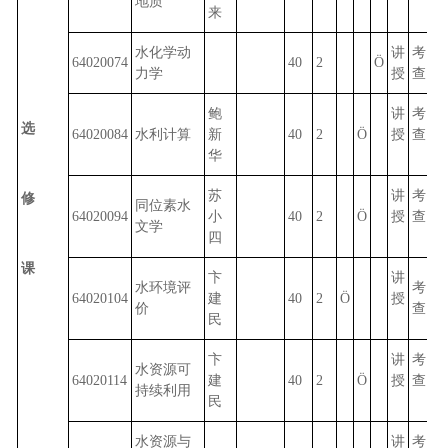
地质
来
水化学动
讲
考
64020074
40
2
Ö
力学
授
查
鲍
讲
考
选
64020084
水利计算
新
40
2
Ö
授
查
华
苏
讲
考
修
同位素水
64020094
小
40
2
Ö
授
查
文学
四
课
卞
讲
水环境评
考
64020104
建
40
2
Ö
授
价
查
民
卞
讲
考
水资源可
64020114
建
40
2
Ö
授
查
持续利用
民
水资源与
讲
考