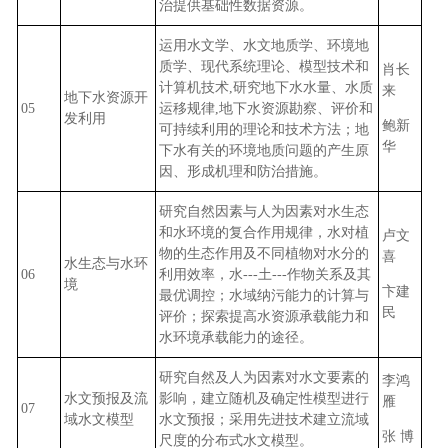
治提供基础性数据资源。
运用水文学、水文地质学、环境地
质学、现代系统理论、模型技术和
肖长
计算机技术,研究地下水水量、水质
来
地下水资源开
05
运移规律,地下水资源勘察、评价和
发利用
鲍新
可持续利用的理论和技术方法；地
华
下水有关的环境地质问题的产生原
因、形成机理和防治措施。
研究自然因素与人为因素对水生态
和水环境的复合作用规律，水对植
卢文
物的生态作用及不同植物对水分的
喜
水生态与水环
06
利用效率，水---土---作物关系及其
境
卞建
最优调控；水域纳污能力的计算与
民
评价；探索提高水资源承载能力和
水环境承载能力的途径。
研究自然及人为因素对水文要素的
李鸿
水文预报及流
影响，建立随机及确定性模型进行
雁
07
域水文模型
水文预报；采用先进技术建立流域
张 博
尺度的分布式水文模型。