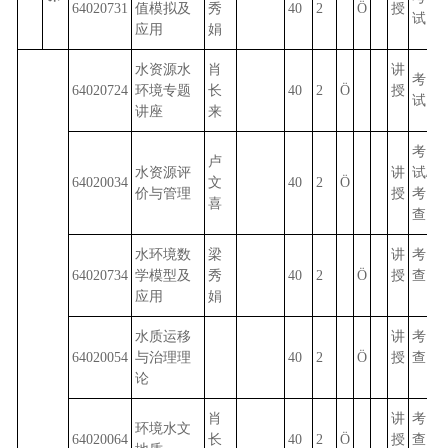
64020731
值模拟及
秀
40
2
Ö
授
试
应用
娟
水资源水
肖
讲
考
64020724
环境专题
长
40
2
Ö
授
试
讲座
来
考
卢
水资源评
讲
试//
64020034
文
40
2
Ö
价与管理
授
考
喜
查
水环境数
梁
讲
考
64020734
学模型及
秀
40
2
Ö
授
查
应用
娟
水质运移
讲
考
64020054
与治理理
40
2
Ö
授
查
论
肖
讲
考
环境水文
64020064
长
40
2
Ö
授
查