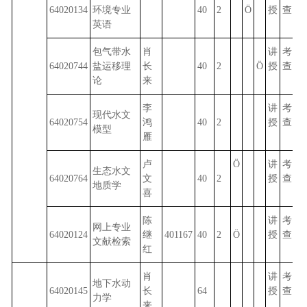
64020134
环境专业
40
2
Ö
授
查
英语
包气带水
肖
讲
考
64020744
盐运移理
长
40
2
Ö
授
查
论
来
李
讲
考
现代水文
64020754
鸿
40
2
授
查
模型
雁
卢
Ö
讲
考
生态水文
64020764
文
40
2
授
查
地质学
喜
陈
讲
考
网上专业
64020124
继
401167
40
2
Ö
授
查
文献检索
红
肖
讲
考
地下水动
64020145
长
64
授
查
力学
来