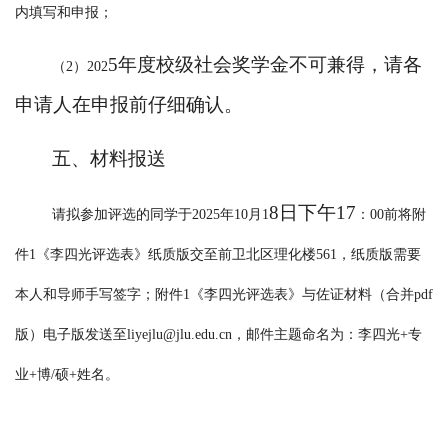
内填写和申报；
5
年度校级社会奖学金不可兼得，请各
（
2）202
申请人在申报前仔细确认。
五、材料报送
8
日
下午
1
7
请拟参加评选的同学于
2025年10月1
：
00前将附
件1《李四光评选表》纸质版交至前卫北区理化楼561，纸质版需要
本人和导师手写签字；附件1《李四光评选表》与佐证材料（合并pdf
版）电子版发送至liyejlu@jlu.edu.cn，邮件主题命名为：李四光+专
业+博/硕+姓名。