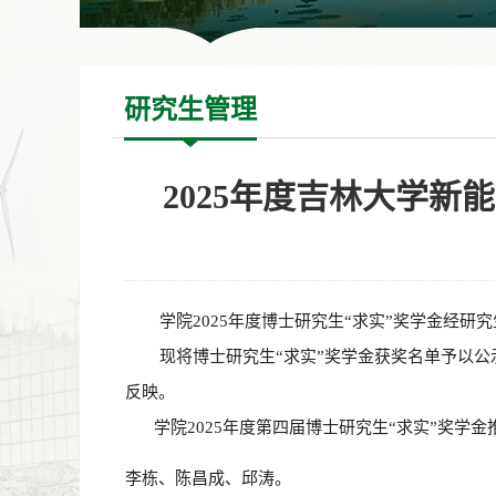
研究生管理
2025年度吉林大学
学院
202
5
年度博士研究生
“求实”奖学金经研
现将博士研究生
“
求实
”
奖学金获奖名单予以公
反映。
学院
202
5
年度第
四
届博士研究生
“求实”奖学
李栋
、
陈昌成
、
邱涛
。