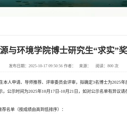
新能源与环境学院博士研究生“求实”
发布日期：2025-10-17 09:50:56 作者： 来源： 阅读：
800
次
究生本人申请、导师推荐、评审委员会评审，拟确定
3
名博士为
202
5
年
示，公示时间为
202
5
年
1
0
月
1
7
日
-1
0
月
21
日，如对公示名单有异议请
金推荐名单（按成绩由高到低排序）：