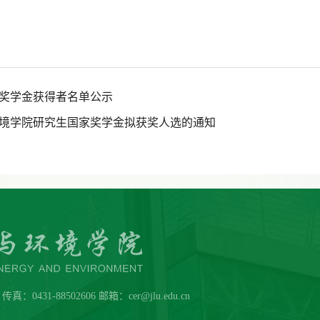
业奖学金获得者名单公示
环境学院研究生国家奖学金拟获奖人选的通知
431-88502606 邮箱：cer@jlu.edu.cn