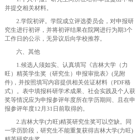
并提交相关材料。
2.
学院初评。学院成立评选委员会，对申报研
究生进行初评，并将初评结果在院网进行为期
3
个
工作日的公示，无异议后向学校推荐。
六、其他
1.
候选人须如实、认真填写《吉林大学（力
旺）精英学生奖（研究生）申报审批表》
(
见附
件
)
，并按照填写内容提供相关佐证材料（
PDF
格
式）。表中填报科研学术成果、社会实践及个人获
奖等情况应为申报参评年度所在学历期间、且在申
报参评年度
12
月
31
日前取得的。
2.
吉林大学
(
力旺
)
精英研究生奖可以空缺。同
一学历阶段，研究生不能重复获得吉林大学
(
力旺
)
精英研究生奖。