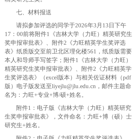
七、材料报送
请拟参加评选的同学于
2026
年
3
月
13
日下午
17
：
00
前将附件
1
《吉林大学（力旺）精英研究生
奖申报审批表》、附件
2
《力旺精英学生奖评选
表》纸质版交至前卫北区理化楼
561
，纸质版需要
本人和导师手写签字；附件
1
《吉林大学（力旺）
精英研究生奖申报审批表》、附件
2
《力旺精英学
生奖评选表》（
excel
版本）与相关佐证材料（
pdf
版）电子版发送至
liyejlu@jlu.edu.cn
，邮件主题命
名为：力旺
+
专业
+
博
/
硕
+
姓名。
附件
1
：电子版《吉林大学（力旺）精英研究
生奖申报审批表》，文件命名：力旺
+
博（硕）士
研究生
+
姓名。
附件
2
：电子版《力旺精英学生奖评选表》