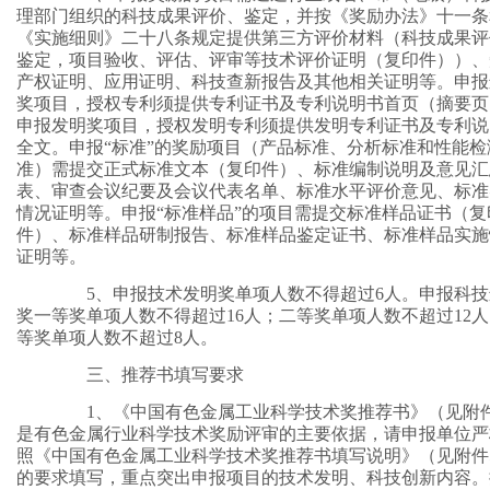
理部门组织的科技成果评价、鉴定，并按《奖励办法》十一条
《实施细则》二十八条规定提供第三方评价材料（科技成果评
鉴定，项目验收、评估、评审等技术评价证明（复印件））、
产权证明、应用证明、科技查新报告及其他相关证明等。申报
奖项目，授权专利须提供专利证书及专利说明书首页（摘要页
申报发明奖项目，授权发明专利须提供发明专利证书及专利说
全文。申报“标准”的奖励项目（产品标准、分析标准和性能检
准）需提交正式标准文本（复印件）、标准编制说明及意见汇
表、审查会议纪要及会议代表名单、标准水平评价意见、标准
情况证明等。申报“标准样品”的项目需提交标准样品证书（复
件）、标准样品研制报告、标准样品鉴定证书、标准样品实施
证明等。
5、申报技术发明奖单项人数不得超过6人。申报科技
奖一等奖单项人数不得超过16人；二等奖单项人数不超过12
等奖单项人数不超过8人。
三、推荐书填写要求
1、《中国有色金属工业科学技术奖推荐书》（见附件
是有色金属行业科学技术奖励评审的主要依据，请申报单位严
照《中国有色金属工业科学技术奖推荐书填写说明》（见附件
的要求填写，重点突出申报项目的技术发明、科技创新内容。