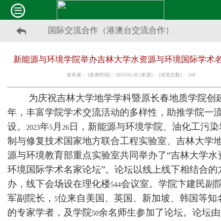
国际交流合作（港澳台交流合作）
新能源与环境学院举办吉林大学水资源与环境国际学术
发布者： [发表时间]：2023-05-30 [来源]： [浏览次数]：
249
为庆祝吉林大学地学学科暨原长春地质学院创
年，丰富学院学术交流活动的多样性，助推学院一
设。
年
月
日，新能源与环境学院、油化工污染
2023
5
26
制与修复技术国家地方联合工程实验室、吉林大学
源与环境教育部重点实验室共同举办了“吉林大学水
环境国际学术名家论坛”。论坛以线上线下相结合的
办，线下会场设在理化楼
会议室。学院卞建民副
544
军副院长，
位来自美国、英国、新加坡、韩国等知
5
的专家学者，及学院
余名师生参加了论坛。论坛由
50