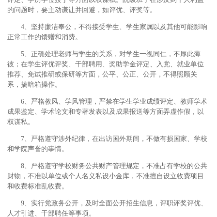
的问题时，要主动谦让并回避，如评优、评奖等。
4、坚持廉洁奉公，不得接受学生、学生家属以及其他可能影响
正常工作的馈赠和消费。
5、正确处理老师与学生的关系，对学生一视同仁，不厚此薄
彼；在学生评优评奖、干部聘用、奖助学金评定、入党、就业单位
推荐、免试推研或保研等方面，公平、公正、公开，不得照顾关
系，搞暗箱操作。
6、严格教风、学风管理，严禁在学生学业成绩评定、教师学术
成果鉴定、学术论文和专著发表以及成果报送等方面弄虚作假，以
权谋私。
7、严格遵守涉外纪律，在出访国外期间，不做有损国家、学校
和学院声誉的事情。
8、严格遵守学校财务公共财产管理规定，不准占有学校的公共
财物，不准以单位或个人名义私设小金库，不准擅自设立收费项目
和收费标准乱收费。
9、实行党政务公开，及时全面公开招生信息，评职评奖评优、
人才引进、干部聘任等事项。