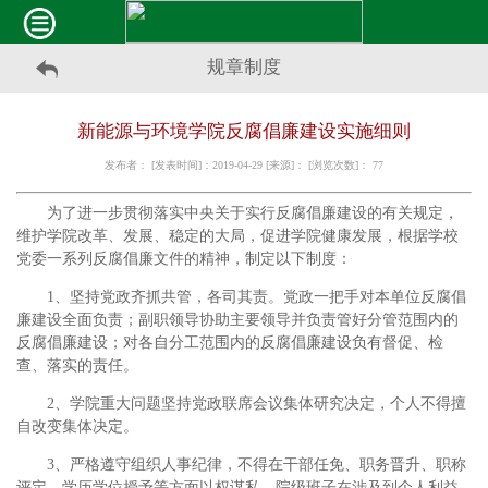
规章制度
新能源与环境学院反腐倡廉建设实施细则
发布者： [发表时间]：2019-04-29 [来源]： [浏览次数]：
77
为了进一步贯彻落实中央关于实行反腐倡廉建设的有关规定，
维护学院改革、发展、稳定的大局，促进学院健康发展，根据学校
党委一系列反腐倡廉文件的精神，制定以下制度：
1、坚持党政齐抓共管，各司其责。党政一把手对本单位反腐倡
廉建设全面负责；副职领导协助主要领导并负责管好分管范围内的
反腐倡廉建设；对各自分工范围内的反腐倡廉建设负有督促、检
查、落实的责任。
2、学院重大问题坚持党政联席会议集体研究决定，个人不得擅
自改变集体决定。
3、严格遵守组织人事纪律，不得在干部任免、职务晋升、职称
评定、学历学位授予等方面以权谋私。院级班子在涉及到个人利益