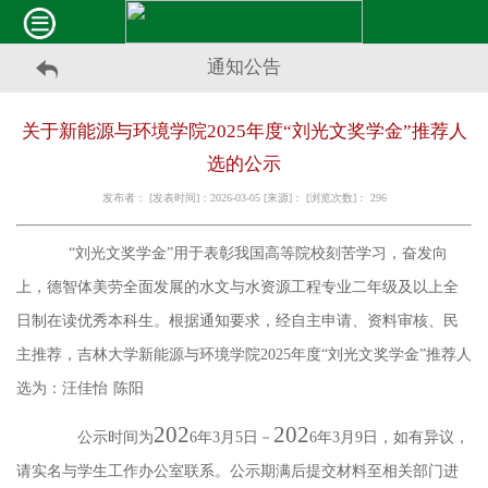
通知公告
关于新能源与环境学院2025年度“刘光文奖学金”推荐人
选的公示
发布者： [发表时间]：2026-03-05 [来源]： [浏览次数]：
296
“刘光文奖学金”用于表彰我国高等院校刻苦学习，奋发向
上，德智体美劳全面发展的水文与水资源工程专业二年级及以上全
日制在读优秀本科生。根据通知要求，经自主申请、资料审核、民
主推荐，吉林大学新能源与环境学院
202
5
年度
“刘光文奖学金”推荐人
选为：
汪佳怡
陈阳
202
202
公示时间为
6
年
3
月
5
日－
6
年
3
月
9
日，如有异议，
请实名与学生工作办公室联系。公示期满后提交材料至相关部门进