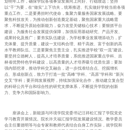
划明年工作，确保学院各项事业发展向上向好、行稳致远；坚持
以“干”为要，在“做实”上下功夫，统筹推进、扎实做好学校当前各项
重点工作。二是要勇担时代使命，集聚力量服务国家发展战略。要
聚焦科技攻关，为推动创新创造奠定基础，聚焦国家重大战略需
求，不断提升原始创新能力，奋力攻坚关键核心技术；要狠抓平台
建设，为服务社会发展提供保障，加强应用基础研究、产品开发、
成果转化及推广；要夯实队伍建设，为学校事业发展增添动力，扩
充体量、提升质量，建设一支结构合理、精干高效、富于创新的高
水平教师队伍。三是要聚焦主责主业，扎实推进学校“双一流”建设。
要坚持立德树人，提高人才培养质量，系统推进国家重点学科、吉
林省优势特色学科建设，以高质量的人才培养吸引优质生源；要加
强内部挖潜，推动学科交叉融合，进一步找准结合点、挖掘增长
点、形成创新点，致力于打造一批“高峰”学科、“高原”学科和
“新兴
交叉”学科；要开阔
发展视野，持续加强深化合作，推动建立复合型
的科研公共平台和综合性的研究支撑体系，不断提升学院的创新
力、竞争力和国际影响力。
座谈会上，新能源与环境学院党委书记汪祥松汇报了学院党史
学习教育开展情况。院长许天福汇报学院发展建设情况。教学委员
会主任董德明等与会专家和教师代表结合自身工作实际，就学院和