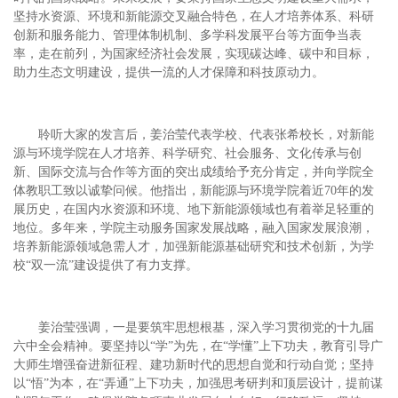
坚持水资源、环境和新能源交叉融合特色，在人才培养体系、科研
创新和服务能力、管理体制机制、多学科发展平台等方面争当表
率，走在前列，为国家经济社会发展，实现碳达峰、碳中和目标，
助力生态文明建设，提供一流的人才保障和科技原动力。
聆听大家的发言后，姜治莹代表学校、代表张希校长，对新能
源与环境学院在人才培养、科学研究、社会服务、文化传承与创
新、国际交流与合作等方面的突出成绩给予充分肯定，并向学院全
体教职工致以诚挚问候。他指出，新能源与环境学院着近
70年的发
展历史，在国内水资源和环境、地下新能源领域也有着举足轻重的
地位。多年来，学院主动服务国家发展战略，融入国家发展浪潮，
培养新能源领域急需人才，加强新能源基础研究和技术创新，为学
校“双一流”建设提供了有力支撑。
姜治莹强调，一是要筑牢思想根基，深入学习贯彻党的十九届
六中全会精神。要坚持以
“学”为先，在“学懂”上下功夫，教育引导广
大师生增强奋进新征程、建功新时代的思想自觉和行动自觉；坚持
以“悟”为本，在“弄通”上下功夫，加强思考研判和顶层设计，提前谋