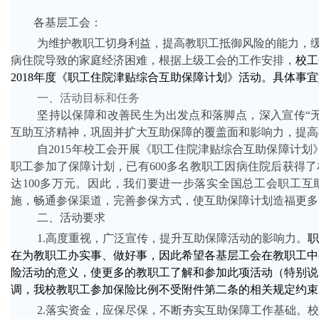
各基层工会：
为维护教职工切身利益，提高教职工抵御风险的能力，
病住院导致的家庭经济困难，根据上级工会的工作安排，
校工
2018年度《职工住院津贴综合互助保障计划》活动。具体事
一、活动目标和任务
坚持以保障和改善民生为出发点和落脚点，深入宣传“
互助互济精神，巩固并扩大互助保障的覆盖面和影响力，提高
自2015年校工会开展《职工住院津贴综合互助保障计划》
职工参加了保障计划，已有600多名教职工因病住院后获得
达100多万元。因此，我们要进一步落实全国总工会职工互
施，畅通参保渠道，完善参保方式，使互助保障计划造福更多
二、活动要求
1.高度重视，广泛宣传，提升互助保障活动的影响力。
在为教职工办实事、做好事，因此希望各基层工会在教职工中
险活动的意义，使更多的教职工了解和参加此项活动（特别说
调，我校教职工参加保险比例不受附件第二条的相关规定约束
2.落实资金，应保尽保，不断夯实互助保障工作基础。