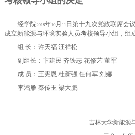
考核领导小组的决定
经学院
年
月
日第十九次党政联席会
2018
10
11
成立新能源与环境实验人员考核领导小组，组
组 长：许天福 汪祥松
副组长：卞建民 齐铁志 花修艺 董军
成 员：王宪恩 杜新强 任何军 刘娜
李鸿雁 秦传玉 梁大鹏
吉林大学新能源