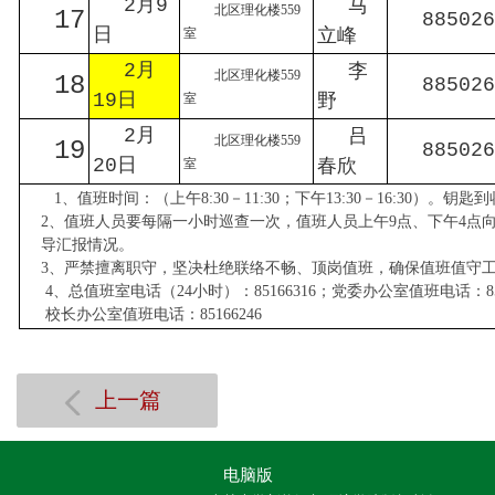
2月9
马
北区理化楼559
17
885026
日
立峰
室
2月
李
北区理化楼559
18
885026
19日
野
室
2月
吕
北区理化楼559
19
885026
20日
春欣
室
1、值班时间：（上午8:30－11:30；下午13:30－16:30）。
2、值班人员要每隔一小时巡查一次，值班人员上午9点、下午4点
导汇报情况。
3、严禁擅离职守，坚决杜绝联络不畅、顶岗值班，确保值班值守
4、总值班室电话（24小时）：85166316；党委办公室值班电话：851
校长办公室值班电话：85166246
上一篇
电脑版