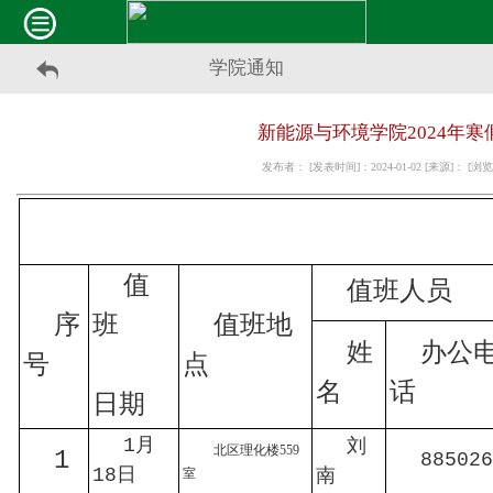
学院通知
新能源与环境学院2024年寒
发布者： [发表时间]：2024-01-02 [来源]： [
值
值班人员
序
班
值班地
姓
办公
号
点
名
话
日期
1月
刘
北区理化楼559
1
885026
18日
南
室