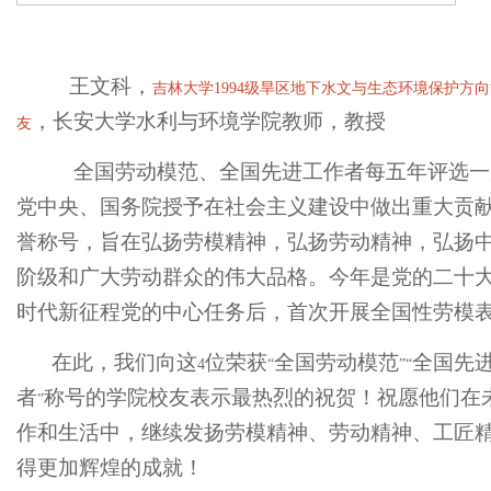
王文科，
吉林大学
1994
级旱区地下水文与生态环境保护方向
，长安大学水利与环境学院教师，教授
友
全国劳动模范、全国先进工作者每五年评选一
党中央、国务院授予在社会主义建设中做出重大贡
誉称号，旨在弘扬劳模精神，弘扬劳动精神，弘扬
阶级和广大劳动群众的伟大品格。今年是党的二十
时代新征程党的中心任务后，首次开展全国性劳模
在此，我们向这
位荣获
全国劳动模范
全国先
4
“
”“
者
称号的学院校友表示最热烈的祝贺！祝愿他们在
”
作和生活中，继续发扬劳模精神、劳动精神、工匠
得更加辉煌的成就！