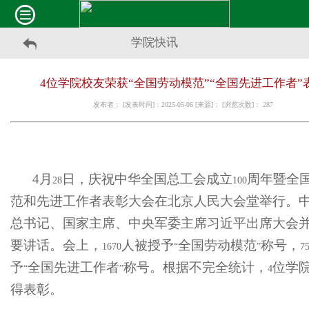
学院快讯
4位学院校友荣获“全国劳动模范”“全国先进工作者”
发布者： [发表时间]：2025-05-06 [来源]： [浏览次数]：
287
4
月
日，庆祝中华全国总工会成立
周年暨全
28
100
范和先进工作者表彰大会在北京人民大会堂举行。
总书记、国家主席、中央军委主席习近平出席大会
要讲话。会上，
人被授予
全国劳动模范
称号，
1670
“
”
7
予
全国先进工作者
称号。根据不完全统计，
位学
“
”
4
得表彰。