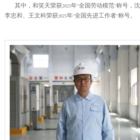
其中，和笑天荣获
年
全国劳动模范
称号，沈
2025
“
”
李忠和、王文科荣获
年
全国先进工作者
称号。
2025
“
”