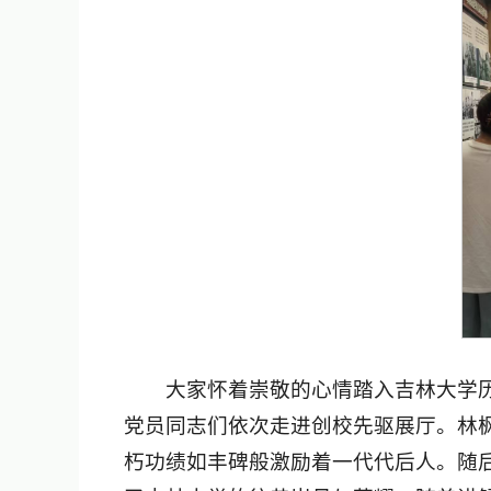
大家怀着崇敬的心情踏入吉林大学
党员同志们依次走进创校先驱展厅。林
朽功绩如丰碑般激励着一代代后人。随