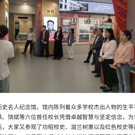
历史名人纪念馆。馆内陈列着众多学校杰出人物的生平
枫、饶斌等六位首任校长凭借卓越智慧与坚定信念，为
后，大家又参观了功昭校史、滋兰树惠以及红色校史等