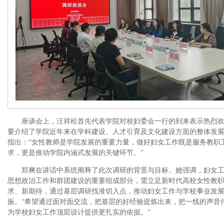
座谈会上，汪祥松首先代表学院对校妇委会一行的到来表示热烈
要介绍了学院近年来在学科建设、人才引育及文化建设方面的整体发
指出：“女性教师是学院发展的重要力量，做好妇女工作既是服务教职
求，更是推动学院内涵式发展的关键环节。”
郑爽在讲话中系统阐释了此次调研的背景与目标。她强调，妇女
思想政治工作和群团建设的重要组成部分，需立足新时代高校女性教
求、新期待，通过基层调研找准切入点，推动妇女工作与学校事业发
振。“希望通过面对面交流，把基层的好经验提炼出来，把一线的声音
为学校妇女工作顶层设计提供更扎实的依据。”