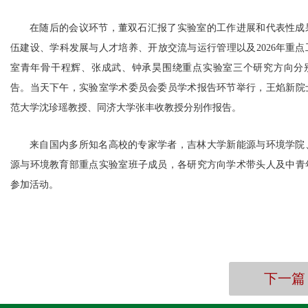
在随后的会议环节，董双石汇报了实验室的工作进展和代表性成
伍建设、学科发展与人才培养、开放交流与运行管理以及
2026年重
室青年骨干程辉、张成武、钟承昊围绕重点实验室三个研究方向分
告。当天下午，实验室学术委员会委员学术报告环节举行，王焰新院
范大学沈珍瑶教授、同济大学张丰收教授分别作报告。
来自国内多所知名高校的专家学者，吉林大学新能源与环境学院
源与环境教育部重点实验室班子成员，各研究方向学术带头人及中青
参加活动。
下一篇