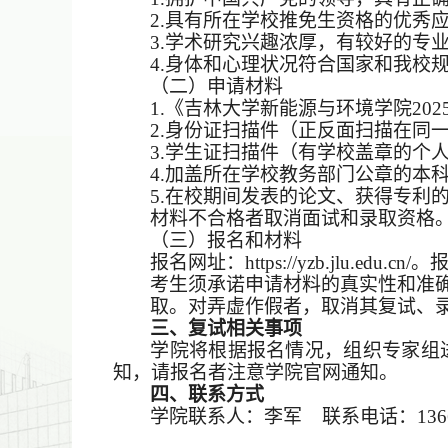
2.
具有所在学校推免生资格的优秀
3.
学术研究兴趣浓厚，有较好的专
4.
身体和心理状况符合国家和我校
（二）申请材料
1.《吉林大学新能源与环境学院202
2.身份证扫描件（正反面扫描在同
3.学生证扫描件（有学校盖章的个
4.加盖所在学校教务部门公章的本
5.在校期间发表的论文、获得专利
材料不合格者取消
面
试和录取资格
（三）
报名
和材料
报名网址：https://yzb.jlu.edu
考
生须承诺申请材料的真实性和准
取。对弄虚作假者，取消其复试、
三、复试相关事项
学院将根据报名情况，组织专家组
知，请报名者注意学院官网通知。
四、联系方式
学院联系人：李军 联系电话：13664