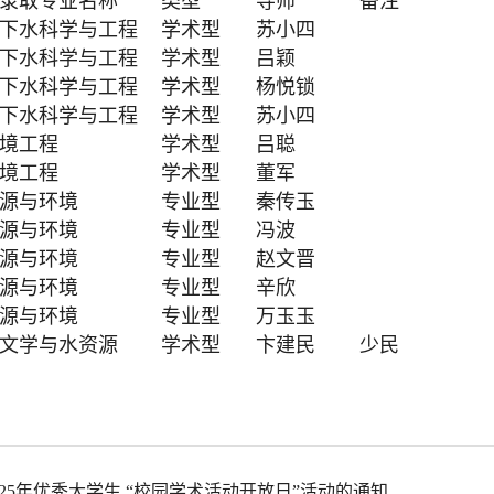
录取专业名称
类型
导师
备注
下水科学与工程
学术型
苏小四
下水科学与工程
学术型
吕颖
下水科学与工程
学术型
杨悦锁
下水科学与工程
学术型
苏小四
境工程
学术型
吕聪
境工程
学术型
董军
源与环境
专业型
秦传玉
源与环境
专业型
冯波
源与环境
专业型
赵文晋
源与环境
专业型
辛欣
源与环境
专业型
万玉玉
文学与水资源
学术型
卞建民
少民
25年优秀大学生 “校园学术活动开放日”活动的通知