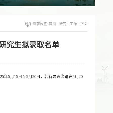
当前位置:
首页
-
研究生工作
- 正文
士研究生拟录取名单
025
年
5
月
15
日至
5
月
20
日，
若有异议者请在5月20