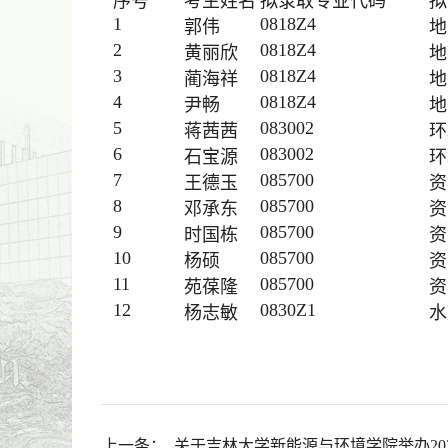
序号
考生姓名
拟录取专业代码
拟
1
0818Z4
郭伟
地
2
0818Z4
黄丽欣
地
3
0818Z4
蔺海祥
地
4
0818Z4
尹畅
地
5
083002
蒋茜茜
环
6
083002
石宝源
环
7
085700
王德玉
资
8
085700
邓承东
资
9
085700
时国栋
资
10
085700
杨硕
资
11
085700
苑葆隆
资
12
0830Z1
杨志敏
水
上一条：
关于吉林大学新能源与环境学院举办20