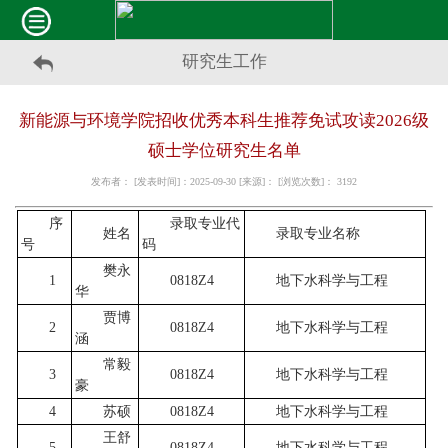
研究生工作
新能源与环境学院招收优秀本科生推荐免试攻读2026级
硕士学位研究生名单
发布者： [发表时间]：2025-09-30 [来源]： [浏览次数]：
3192
序
录取专业代
姓名
录取专业名称
号
码
樊永
1
0818Z4
地下水科学与工程
华
贾博
2
0818Z4
地下水科学与工程
涵
常毅
3
0818Z4
地下水科学与工程
豪
4
苏硕
0818Z4
地下水科学与工程
王舒
5
0818Z4
地下水科学与工程