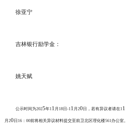
徐亚宁
吉林银行励学金：
姚天赋
5
1
1
0
1
公示时间为
202
年
1
月
18日-1
月
2
日，若有异议者请在
1
0
月
2
日
16：00前将相关异议材料提交至前卫北区理化楼561办公室。