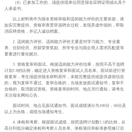
（8）已参加工作的，须提供现单位同意报名应聘证明或出具个
人承诺书。
以上材料将作为报名资格审核和适岗能力评价的主要依据，请
如实完整提供。资格审查贯穿选聘全过程，发现弄虚作假的，即取
消应聘资格，并记入诚信档案。
2. 适岗能力评价。适岗能力评价主要是对学习能力、专业素
养、任职经历、所获荣誉奖励、所学专业与国企用人需求匹配度等
要素进行量化赋分。
3. 资格复审和面试。根据适岗能力评价结果，按照不高于选聘
计划1:8的比例，确定进入资格复审和面试人员名单。面试前进行资
格复审，考生须提供报名材料原件，未能完整提供或提供虚假信息
的，视为复审不通过。复审合格的，当场发放面试通知书，复审不
合格的，取消面试资格。资格复审的时间、地点另行通知，请考生
关注报名网站公告。
面试时间、地点见面试通知书。面试成绩满分为100分，60分及
以上为合格，成绩当场通知考生。
4. 体检和考察。根据面试成绩，按照选聘计划数1:1的比例，从
高分到低分确定体检和考察人员名单。体检项目和标准参照修订后