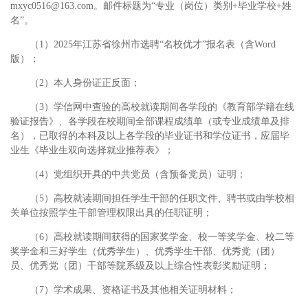
mxyc0516@163.com。邮件标题为“专业（岗位）类别+毕业学校+姓
名”。
（1）2025年江苏省徐州市选聘“名校优才”报名表（含Word
版）；
（2）本人身份证正反面；
（3）学信网中查验的高校就读期间各学段的《教育部学籍在线
验证报告》、各学段在校期间全部课程成绩单（或专业成绩单及排
名），已取得的本科及以上各学段的毕业证书和学位证书，应届毕
业生《毕业生双向选择就业推荐表》；
（4）党组织开具的中共党员（含预备党员）证明；
（5）高校就读期间担任学生干部的任职文件、聘书或由学校相
关单位按照学生干部管理权限出具的任职证明；
（6）高校就读期间获得的国家奖学金、校一等奖学金、校二等
奖学金和三好学生（优秀学生）、优秀学生干部、优秀党（团）
员、优秀党（团）干部等院系级及以上综合性表彰奖励证明；
（7）学术成果、资格证书及其他相关证明材料；