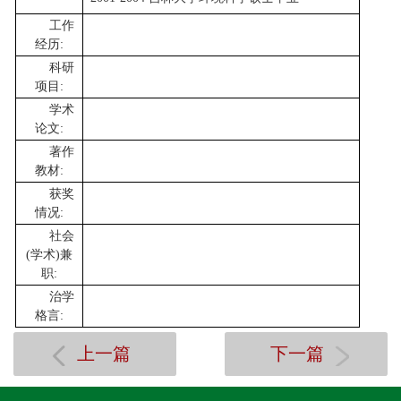
工作
经历:
科研
项目:
学术
论文:
著作
教材:
获奖
情况:
社会
(学术)兼
职:
治学
格言:
上一篇
下一篇