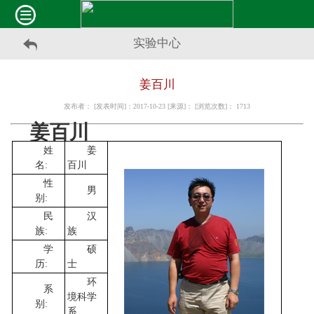
实验中心
姜百川
发布者： [发表时间]：2017-10-23 [来源]： [浏览次数]：
1713
姜百川
姓
姜
名:
百川
性
男
别:
民
汉
族:
族
学
硕
历:
士
环
系
境科学
别:
系