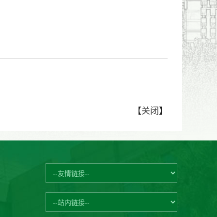
【
关闭
】