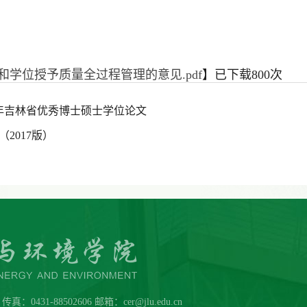
学位授予质量全过程管理的意见.pdf
】已下载
800
次
9年吉林省优秀博士硕士学位论文
2017版）
431-88502606 邮箱：cer@jlu.edu.cn