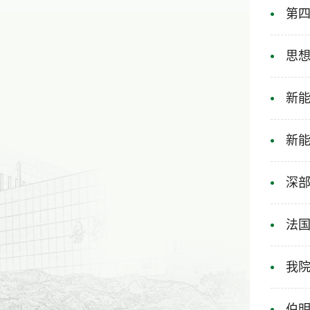
第
思想
新能
新能
深部
法
我院
伯