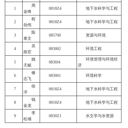
周
1
0818Z4
地下水科学与工程
金锋
程
2
0818Z4
地下水科学与工程
劲伟
陈
3
085700
资源与环境
泰文
吴
4
083002
环境工程
政宏
姚
环境管理与环境经
5
0830J4
天赋
济
修
6
083001
环境科学
志飞
徐
7
0818Z4
地下水科学与工程
洋
钱
8
0818Z4
地下水科学与工程
金龙
李
9
0830Z1
水文学与水资源
松埔