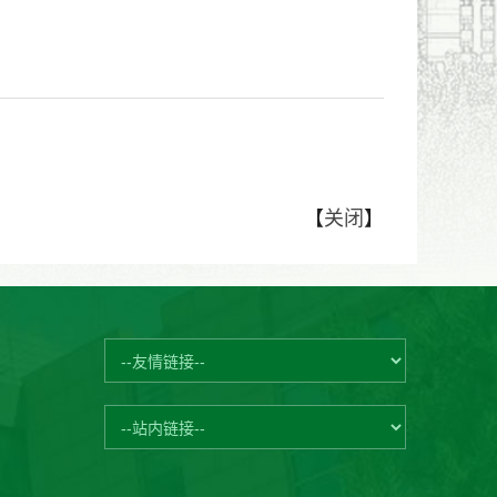
【
关闭
】