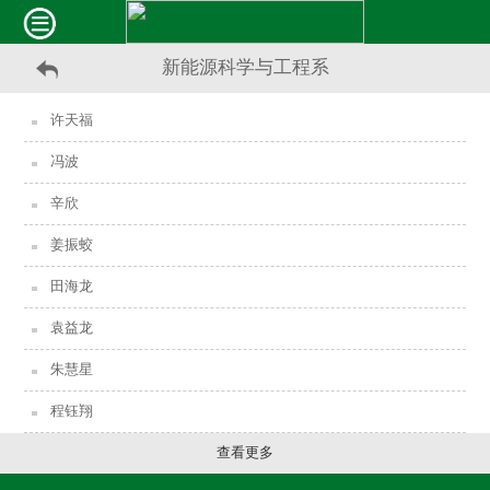
新能源科学与工程系
许天福
冯波
辛欣
姜振蛟
田海龙
袁益龙
朱慧星
程钰翔
查看更多