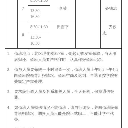
8:30-11:30
7
李莹
齐铁志
13:30-
16:30
8:30-11:30
田百平
齐铁
志
8
13:30-
16:30
1、
值班地点：北区理化楼
257
室，钥匙到收发室领取，当天用
后归还。值班人员要严格守时，认真作好值班记录。
2、
值放人员要每隔一小时巡查一次，值班人员上午
9
点下午
4
点
向值班院领导汇报情况。值班空岗及迟到、早退者按学院有
关规定严肃处理。
3、
要求院行政人员及各系相关人员，全天开机，保持通信畅
通。
4、
如值班人员特殊情况不能值班，请自行调换，并向值班院领
导说明情况，调换人员只能是院正式职工，不能让学生代
替。